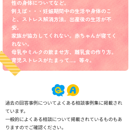
性の身体についてなど。
例えば・・・妊娠期間中の生活や身体のこ
と、ストレス解消方法。出産後の生活が不
安。
家族が協力してくれない。赤ちゃんが寝てく
れない。
母乳やミルクの飲ませ方、離乳食の作り方。
育児ストレスがたまって…。等々。
過去の回答事例についてよくある相談事例集に掲載され
ています。
一般的によくある相談について掲載されているものもあ
りますのでご確認ください。