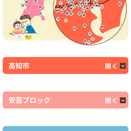
高知市
開く
安芸ブロック
開く