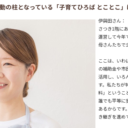
ilyの活動の柱となっている「子育てひろば とこと
伊與田さん：
さつき1階に
運営して今年
母さんたちで
ここは、いわ
の補助金や市
活用し、いろ
す。私たちが
料」というこ
誰でも平等に
あるからです
き継ぎを進め